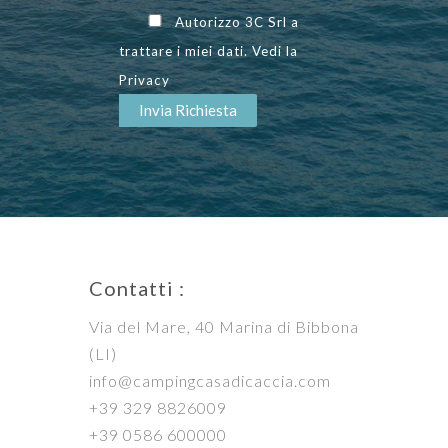
Autorizzo 3C Srl a
trattare i miei dati. Vedi la
Privacy
Contatti :
Via del Mare, 40 Marina di Bibbona
(LI)
info@campingcasadicaccia.com
+39 329 8826009
+39 0586 600000