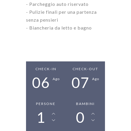
- Parcheggio auto riservato
- Pulizie finali per una partenza
senza pensieri
- Biancheria da letto e bagno
CHECK-IN
CHECK-OUT
06
07
Ago
Ago
PERSONE
BAMBINI
1
0